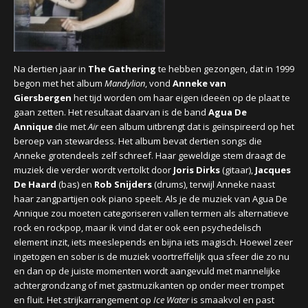
CONCERTBEZOEK
LINKS
Na dertien jaar
in
The Gathering
te hebben gezongen, dat in 1
999
begon met het album
Mandylion
, vond
Anneke van
Giersbergen
het tijd worden om haar eigen ideeën op de plaat te
gaan zetten. Het resultaat daarvan is de band
Agua De
Annique
die met
Air
een album uitbrengt dat is geïnspireerd op het
beroep van stewardess. Het album bevat dertien songs die
Anneke grotendeels zelf schreef. Haar geweldige stem draagt de
muziek die verder wordt vertolkt door
Joris Dirks
(gitaar),
Jacques
De Haard
(bas) en
Rob Snijders
(drums), terwijl Anneke naast
haar zangpartijen ook piano speelt. Als je de muziek van Agua De
Annique zou moeten categoriseren vallen termen als alternatieve
rock en rockpop, maar ik vind dat er ook een psychedelisch
element inzit, iets meeslepends en bijna iets magisch. Hoewel z
eer
ingetogen en sober is de muziek voortreffelijk qua sfeer die zo nu
en dan op de juiste momenten wordt aangevuld met mannelijke
achtergrondzang of met gastmuzikanten op onder meer trompet
en fluit. Het strijkarrangement op
Ice Water
is smaakvol en past