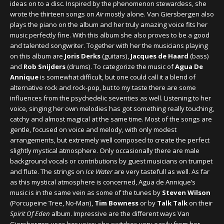
ideas on to a disc. Inspired by the phenomenon stewardess, she
wrote the thirteen songs on
Air
mostly alone. Van Giersbergen also
plays the piano on the album and her truly amazing voice fits her
music perfectly fine. With this album she also proves to be a good
and talented songwriter. Together with her the musicians playing
on this album are
Joris Derks
(guitars),
Jacques de Haard
(bass)
and
Rob Snijders
(drums). To categorize the music of
Agua De
Annique
is somewhat difficult, but one could call it a blend of
alternative rock and rock-pop, but to my taste there are some
influences from the psychedelic seventies as well. Listening to her
voice, singing her own melodies has got something really touching,
catchy and almost magical at the same time. Most of the songs are
gentle, focused on voice and melody, with only modest
arrangements, but extremely well composed to create the perfect
slightly mystical atmosphere. Only occasionally there are male
background vocals or contributions by guest musicians on trumpet
and flute. The strings on
Ice Water
are very tastefull as well. As far
as this mystical atmosphere is concerned, Agua de Annique’s
music is in the same vein as some of the tunes by
Steven Wilson
(Porcupeine Tree, No-Man),
Tim Bowness
or by
Talk Talk
on their
Spirit Of Eden
album. Impressive are the different ways Van