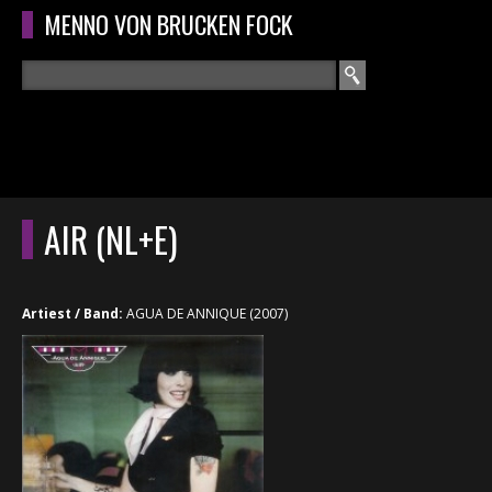
Overslaan en naar de algemene inhoud gaan
MENNO VON BRUCKEN FOCK
Zoeken
ZOEKVELD
HOME
HOOFDMENU
AIR (NL+E)
CURRICULUM
RECENSIES
Artiest / Band:
AGUA DE ANNIQUE (2007)
INTERVIEWS
CONCERTEN
CONCERTFOTO'S