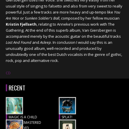
Giersbergen uses her voice: she switches very easily from her
usual style of singing to falsetto and also from very sweet to really
powerful. Just a few tracks are more heavy and up-tempo like
You
Are Nice
or
Sunken Soldier's Ball
, composed by her fellow musician
Kristin Fjellseth
, relating to Anneke’s previous work with The
Gathering. At the end of this superb album, Van Giersbergen is
accompanied merely by the acoustic guitar on the beautiful tracks
Lost And Found
and
Asleep
. In conclusion I would say this is an
unusually good album, well-recorded and produced by
undoubtedly one of the best Dutch vocalists in the genre of gothic,
rock, pop and alternative rock.
CD
RECENT
MAGIC IS A CHILD
SPLAT!
(1977), REMASTERED
Recensie
& EXTENDED