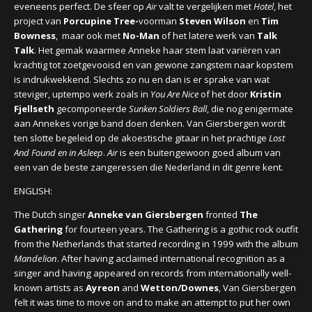
eveneens perfect. De sfeer op
Air
valt te vergelijken met
Hotel
, het
project van
Porcupine Tree-
voorman
Steven Wilson
en
Tim
Bowness
, maar ook met
No-Man
of het latere werk van
Talk
Talk
. Het gemak waarmee Anneke haar stem laat variëren van
krachtig tot zoetgevooisd en van gewone zangstem naar kopstem
is indrukwekkend. Slechts zo nu en dan is er sprake van wat
steviger, uptempo werk zoals in
You Are Nice
of het door
Kristin
Fjellseth
gecomponeerde
Sunken Soldiers Ball
, die nog enigermate
aan Annekes vorige band doen denken. Van Giersbergen wordt
ten slotte begeleid op de akoestische gitaar in het prachtige
Lost
And Found en in Asleep
.
Air
is een buitengewoon goed album van
een van de beste zangeressen die Nederland in dit genre kent.
ENGLISH:
The Dutch singer
Anneke van Giersbergen
fronted
The
Gathering
for fourteen years. The Gathering is a gothic rock outfit
from the Netherlands that started recording in 1999 with the album
Mandelion
. After having acclaimed international recognition as a
singer and having appeared on records from internationally well-
known artists as
Ayreon
and
Wetton/Downes
, Van Giersbergen
felt it was time to move on and to make an attempt to put her own