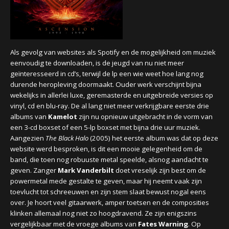
CONCERTBEZOEK
LINKS
Als gevolg van websites als Spotify en de mogelijkheid om muziek
eenvoudig te downloaden, is de jeugd van nu niet meer
geïnteresseerd in cd’s, terwijl de lp een wie weet hoe lang nog
durende heropleving doormaakt. Ouder werk verschijnt bijna
wekelijks in allerlei luxe, geremasterde en uitgebreide versies op
vinyl, cd en blu-ray. De al lang niet meer verkrijgbare eerste drie
albums van
Kamelot
zijn nu opnieuw uitgebracht in de vorm van
een 3-cd boxset of een 5-lp boxset met bijna drie uur muziek.
Aangezien
The Black Halo
(2005) het eerste album was dat op deze
website werd besproken, is dit een mooie gelegenheid om de
band, die toen nog robuuste metal speelde, alsnog aandacht te
geven. Zanger
Mark Vanderbilt
doet vreselijk zijn best om de
powermetal mede gestalte te geven, maar hij neemt vaak zijn
toevlucht tot schreeuwen en zijn stem slaat bewust nogal eens
over. Je hoort veel gitaarwerk, amper toetsen en de composities
klinken allemaal nog niet zo hoogdravend. Ze zijn enigszins
vergelijkbaar met de vroege albums van
Fates Warning
. Op