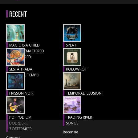
RECENT
MAGIC IS A CHILD
SPLAT!
(1977), REMASTERED
Recensie
& EXTENDED
Recensie
SESTA TRADA
KOLOWRÓT
LUNGO IL TEMPO
Recensie
Recensie
FRISSON NOIR
TEMPORAL ILLUSION
Recensie
Recensie
POPPODIUM
TRADING RIVER
BOERDERIJ,
SONGS
ZOETERMEER
Recensie
Concert