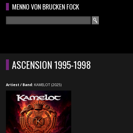
Overslaan en naar de algemene inhoud gaan
MENNO VON BRUCKEN FOCK
Zoeken
ZOEKVELD
HOME
HOOFDMENU
ASCENSION 1995-1998
CURRICULUM
RECENSIES
Artiest / Band:
KAMELOT (2025)
INTERVIEWS
CONCERTEN
CONCERTFOTO'S