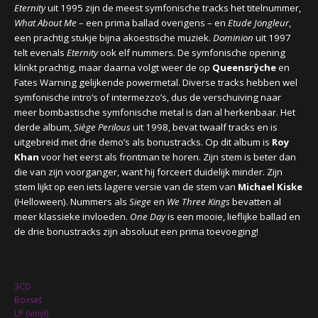
Eternity
uit 1995 zijn de meest symfonische tracks het titelnummer,
What About Me
– een prima ballad overigens – en
Etude Jongleur
,
een prachtig stukje bijna akoestische muziek.
Dominion
uit 1997
telt evenals
Eternity
ook elf nummers. De symfonische opening
klinkt prachtig, maar daarna volgt weer de op
Queensrÿche
en
Fates Warning gelijkende powermetal. Diverse tracks hebben wel
symfonische intro’s of intermezzo’s, dus de verschuiving naar
meer bombastische symfonische metal is dan al herkenbaar. Het
derde album,
Siège Perilous
uit 1998, bevat twaalf tracks en is
uitgebreid met drie demo’s als bonustracks. Op dit album is
Roy
Khan
voor het eerst als frontman te horen. Zijn stem is beter dan
die van zijn voorganger, want hij forceert duidelijk minder. Zijn
stem lijkt op een iets lagere versie van de stem van
Michael Kiske
(Helloween). Nummers als
Siege
en
We Three Kings
bevatten al
meer klassieke invloeden.
One Day
is een mooie, lieflijke ballad en
de drie bonustracks zijn absoluut een prima toevoeging!
3CD
Boxset
LP (vinyl)