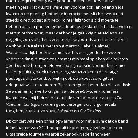
nadrukkelijk rekening was gehouden met een fors aantal
meezingers. Het duurde wel even voordat ook
Ian Salmon
los
kwam en de geestig bedoelde interactie met Mitchell werd niet
steeds direct opgepakt. Mick Pointer lijkt toch altijd moeite te
hebben om zijn partijen geheel foutloos te slaan en hij doet weinig
met zijn rechtervoet, maar dat hoor je gelukkig niet. Nolan was
degelijk, zoals altijd en zwiepte zijn keyboards aan het einde van
de show à la
Keith Emerson
(Emerson, Lake & Palmer).
Wonderbaarlijk hoe Manzi met slechts een goede drie weken
voorbereiding in staat was om met minimaal spieken alle teksten
goed over te brengen. Hoewel op mijn positie voorin de mix niet
bijster gelukkig bleek te zijn, zong Manzi zeker in de rustige
passages uitstekend, terwijl hij ook de akoestische gitaar
adequaat wist te hanteren. Zijn stem ligt mij beter dan die van
Rob
Sowden
en zijn vertolkingen van de pre-Sowden- nummers
kwamen wat mij betreft beter uit de verf. Vooral de albums
The
Visitor
en
Contagion
waren goed vertegenwoordigd met als
toegiften, zoals al zo vaak,
Solomon
en
Cry For Help
.
Dit concert was een prima opwarmer voor het album dat de band
in het najaar van 2011 hoopt uit te brengen, gevolgd door een
uitgebreide tournee waarbij zeker ook Nederland weer