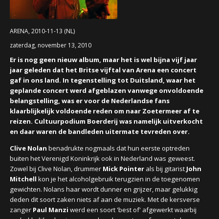
CONCERTBEZOEK
ARENA, 2010-11-13 (NL)
LINKS
zaterdag, november 13, 2010
Er is nog geen nieuw album, maar het is wel bijna vijf jaar
jaar geleden dat het Britse vijftal van Arena een concert
gaf in ons land. In tegenstelling tot Duitsland, waar het
geplande concert werd afgeblazen vanwege onvoldoende
belangstelling, was er voor de Nederlandse fans
klaarblijkelijk voldoende reden om naar Zoetermeer af te
reizen. Cultuurpodium Boerderij was namelijk uitverkocht
en daar waren de bandleden uitermate tevreden over.
Clive Nolan
benadrukte nogmaals dat hun eerste optreden
buiten het Verenigd Koninkrijk ook in Nederland was geweest.
Zowel bij Clive Nolan, drummer
Mick Pointer
als bij gitarist
John
Mitchell
kon je het alcoholgebruik terugzien in de toegenomen
gewichten. Nolans haar wordt dunner en grijzer, maar gelukkig
deden dit soort zaken niets af aan de muziek. Met de kersverse
zanger
Paul Manzi
werd een soort 'best of' afgewerkt waarbij