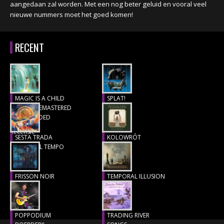
aangedaan zal worden. Met een nog beter geluid en vooral veel
nieuwe nummers moet het goed komen!
RECENT
MAGIC IS A CHILD
SPLAT!
(1977), REMASTERED
Recensie
& EXTENDED
Recensie
SESTA TRADA
KOLOWRÓT
LUNGO IL TEMPO
Recensie
Recensie
FRISSON NOIR
TEMPORAL ILLUSION
Recensie
Recensie
POPPODIUM
TRADING RIVER