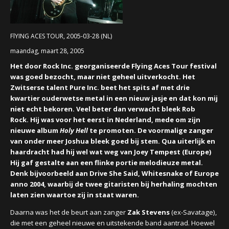
CONCERTBEZOEK
FlYING ACES TOUR, 2005-03-28 (NL)
LINKS
maandag, maart 28, 2005
Het door Rock Inc. georganiseerde Flying Aces Tour festival
was goed bezocht, maar niet geheel uitverkocht.
Het
Zwitserse talent Pure Inc.
beet het spits af met drie
kwartier ouderwetse metal in een nieuw jasje en dat kon mij
niet echt bekoren.
Veel beter dan verwacht bleek Rob
Rock.
Hij was voor het eerst in Nederland, mede om zijn
nieuwe album
Holy Hell
te promoten. De voormalige zanger
van onder meer Joshua
bleek goed bij stem. Qua uiterlijk en
haardracht had hij wel wat weg van Joey Tempest
(Europe)
Hij gaf gestalte aan een flinke portie melodieuze metal.
Denk bijvoorbeeld aan Drive She Said, Whitesnake of Europe
anno 2004,
waarbij de twee gitaristen bij herhaling mochten
laten zien waartoe zij in staat waren.
Daarna was het de beurt aan zanger
Zak Stevens
(ex-Savatage),
die met een geheel nieuwe en uitstekende band aantrad. Hoewel