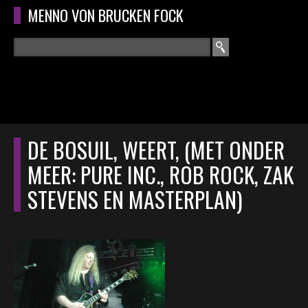
Overslaan en naar de algemene inhoud gaan
MENNO VON BRUCKEN FOCK
Zoeken
ZOEKVELD
HOME
HOOFDMENU
DE BOSUIL, WEERT, (MET ONDER
CURRICULUM
MEER: PURE INC., ROB ROCK, ZAK
RECENSIES
STEVENS EN MASTERPLAN)
INTERVIEWS
CONCERTEN
CONCERTFOTO'S