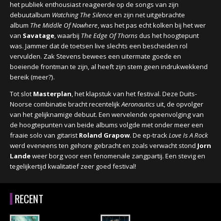
het publiek enthousiast reageerde op de songs van zijn
debuutalbum
Watching The Silence
en zijn net uitgebrachte
album
The Middle Of Nowhere
, was het pas echt kolken bij het wer
van
Savatage
, waarbij
The Edge Of Thorns
dus het hoogtepunt
was. Jammer dat de toetsen live slechts een bescheiden rol
vervulden. Zak Stevens bewees een uitermate goede en
boeiende frontman te zijn, al heeft zijn stem geen indrukwekkend
bereik (meer?).
Tot slot
Masterplan
, het klapstuk van het festival. Deze Duits-
Noorse combinatie bracht recentelijk
Aeronautics
uit, de opvolger
van het gelijknamige debuut. Een wervelende opeenvolging van
de hoogtepunten van beide albums volgde met onder meer een
fraaie solo van gitarist
Roland Grapow
. De ep-track
Love Is A Rock
werd eveneens ten gehore gebracht en zoals verwacht stond
Jorn
Lande
weer borg voor een fenomenale zangpartij.
Een stevig en
tegelijkertijd kwalitatief zeer goed festival!
RECENT