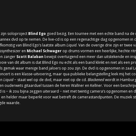
t zijn soloproject
Blind Ego
goed bezig. Een tournee met een echte band na de 
annex dvd op te nemen. De live-cd is op een regenachtige dag opgenomen in de
 afkomstig van Blind Ego’s laatste album
Liquid
. Van de overige drie zijn er twee 
ssynthesizer en
Michael Schwager
op drums vormen een heerlijke, hechte rit
en zanger
Scott Balaban
bewijst overtuigend een meer dan uitstekende en insp
ooie van dit album is dat Blind Ego nu echt als een band klinkt en niet als een 
els gemak waar menige band jaloers op zou zijn. De dvd is opgenomen in zaal L
 concert is een klasse-uitvoering, maar qua publieke belangstelling leek mij het 
an
Liquid
− staat wel op de dvd, maar niet op de cd.
Blackened
wordt in Hamburg
en ouderwets gitaarduel tussen de heren Wallner en Kellner. Voor een beschrijvi
is − ik zou bijna zeggen uiteraard − niet met twintig camera’s opgenomen en d
rp en helder maar beperkt voor wat betreft de camerastandpunten. De muziek sta
gde waarde.