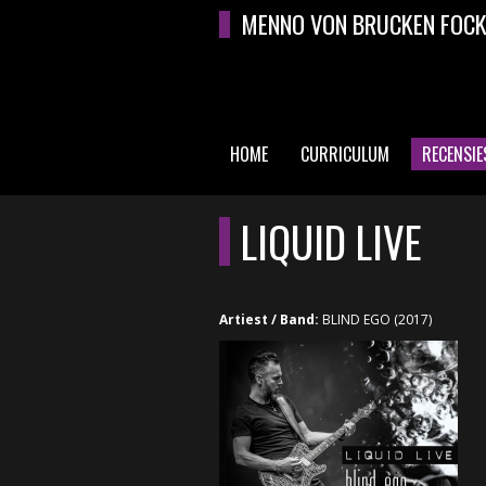
Overslaan en naar de algemene inhoud gaan
MENNO VON BRUCKEN FOC
HOME
CURRICULUM
RECENSIE
HOOFDMENU
LIQUID LIVE
Artiest / Band:
BLIND EGO (2017)