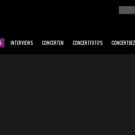
K
Zoeken
ZO
S
INTERVIEWS
CONCERTEN
CONCERTFOTO'S
CONCERTBE