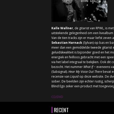
Kalle Wallner
, de gitarist van RPWL, is me
uitstekende gelegenheid om een livealbum 
Van de tien tracks zijn er maar liefst zeven
Sebastian Harnack
(Sylvan) op bas en ba
meer dan een gemiddelde tweede gitarist 
geluidskwaliteit is bijzonder goed en het m
energiek en feilloos gebracht met een spe
via het label integraal te bekijken. Ook dit
bezocht. Het nummer
What If
− eveneens v
(Subsignal).
Hear My Voice Out There
bevat e
recensie van
Liquid
op deze website. De dvd 
sober. De beelden zijn echter rustig, sche
Blind Ego zeker een product met toegevoe
CD/DVD
RECENT