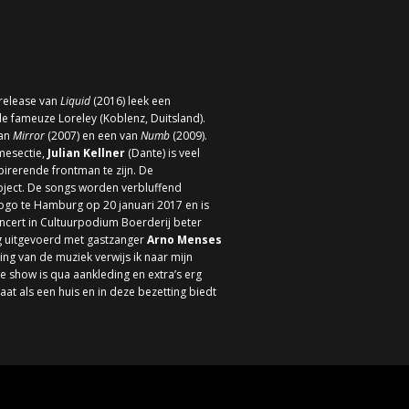
release van
Liquid
(2016) leek een
 fameuze Loreley (Koblenz, Duitsland).
van
Mirror
(2007) en een van
Numb
(2009).
mesectie,
Julian Kellner
(Dante) is veel
irerende frontman te zijn. De
project. De songs worden verbluffend
ogo te Hamburg op 20 januari 2017 en is
concert in Cultuurpodium Boerderij beter
 uitgevoerd met gastzanger
Arno Menses
ng van de muziek verwijs ik naar mijn
e show is qua aankleding en extra’s erg
at als een huis en in deze bezetting biedt