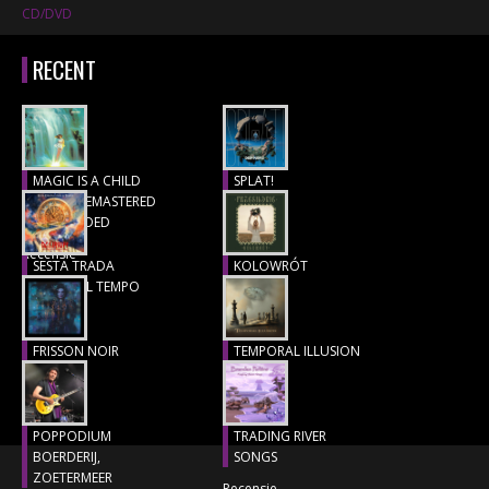
CD/DVD
RECENT
MAGIC IS A CHILD
SPLAT!
(1977), REMASTERED
Recensie
& EXTENDED
Recensie
SESTA TRADA
KOLOWRÓT
LUNGO IL TEMPO
Recensie
Recensie
FRISSON NOIR
TEMPORAL ILLUSION
Recensie
Recensie
POPPODIUM
TRADING RIVER
BOERDERIJ,
SONGS
ZOETERMEER
Recensie