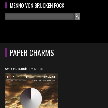
Overslaan en naar de algemene inhoud gaan
MENNO VON BRUCKEN FOCK
Zoeken
ZOEKVELD
HOME
HOOFDMENU
PAPER CHARMS
CURRICULUM
RECENSIES
Artiest / Band:
PFM (2014)
INTERVIEWS
CONCERTEN
CONCERTFOTO'S