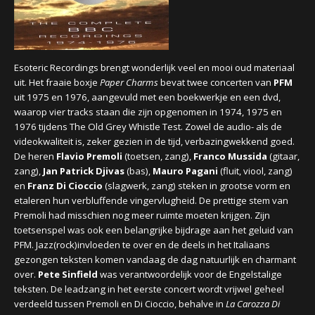
CONCERTBEZOEK
LINKS
Esoteric Recordings brengt wonderlijk veel en mooi oud materiaal
uit. Het fraaie boxje
Paper Charms
bevat twee concerten van
PFM
uit 1975 en 1976, aangevuld met een boekwerkje en een dvd,
waarop vier tracks staan die zijn opgenomen in 1974, 1975 en
1976 tijdens The Old Grey Whistle Test. Zowel de audio- als de
videokwaliteit is, zeker gezien in de tijd, verbazingwekkend goed.
De heren
Flavio Premoli
(toetsen, zang),
Franco Mussida
(gitaar,
zang),
Jan Patrick Djivas
(bas),
Mauro Pagani
(fluit, viool, zang)
en
Franz Di Cioccio
(slagwerk, zang) steken in grootse vorm en
etaleren hun verbluffende vingervlugheid. De prettige stem van
Premoli had misschien nog meer ruimte moeten krijgen. Zijn
toetsenspel was ook een belangrijke bijdrage aan het geluid van
PFM. Jazz(rock)invloeden te over en de deels in het Italiaans
gezongen teksten komen vandaag de dag natuurlijk en charmant
over.
Pete Sinfield
was verantwoordelijk voor de Engelstalige
teksten. De leadzang in het eerste concert wordt vrijwel geheel
verdeeld tussen Premoli en Di Cioccio, behalve in
La Carozza Di