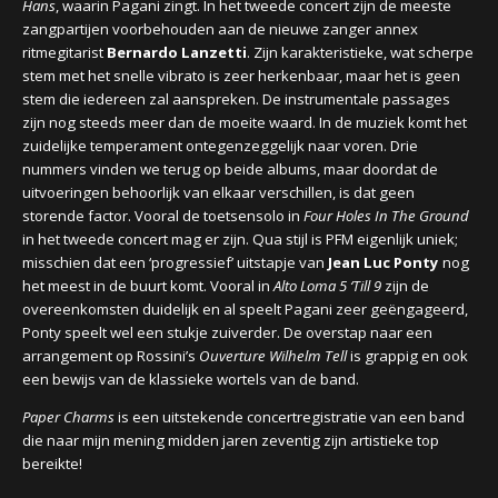
Hans
, waarin Pagani zingt. In het tweede concert zijn de meeste
zangpartijen voorbehouden aan de nieuwe zanger annex
ritmegitarist
Bernardo Lanzetti
. Zijn karakteristieke, wat scherpe
stem met het snelle vibrato is zeer herkenbaar, maar het is geen
stem die iedereen zal aanspreken. De instrumentale passages
zijn nog steeds meer dan de moeite waard. In de muziek komt het
zuidelijke temperament ontegenzeggelijk naar voren. Drie
nummers vinden we terug op beide albums, maar doordat de
uitvoeringen behoorlijk van elkaar verschillen, is dat geen
storende factor. Vooral de toetsensolo in
Four Holes In The Ground
in het tweede concert mag er zijn. Qua stijl is PFM eigenlijk uniek;
misschien dat een ‘progressief’ uitstapje van
Jean Luc Ponty
nog
het meest in de buurt komt. Vooral in
Alto Loma 5 ‘Till 9
zijn de
overeenkomsten duidelijk en al speelt Pagani zeer geëngageerd,
Ponty speelt wel een stukje zuiverder. De overstap naar een
arrangement op Rossini’s
Ouverture Wilhelm Tell
is grappig en ook
een bewijs van de klassieke wortels van de band.
Paper Charms
is een uitstekende concertregistratie van een band
die naar mijn mening midden jaren zeventig zijn artistieke top
bereikte!