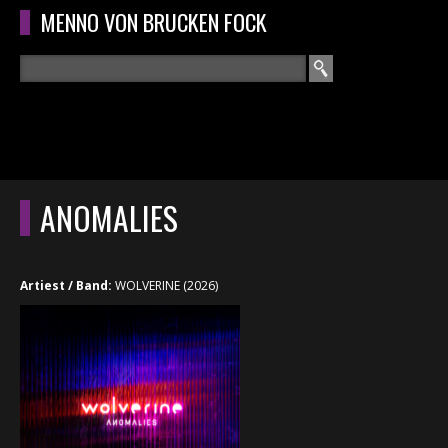
Overslaan en naar de algemene inhoud gaan
MENNO VON BRUCKEN FOCK
Zoeken
ZOEKVELD
HOME
HOOFDMENU
ANOMALIES
CURRICULUM
RECENSIES
Artiest / Band:
WOLVERINE (2026)
INTERVIEWS
CONCERTEN
CONCERTFOTO'S