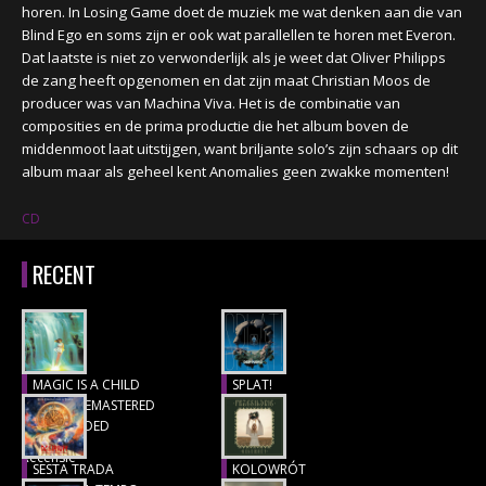
horen. In Losing Game doet de muziek me wat denken aan die van
Blind Ego en soms zijn er ook wat parallellen te horen met Everon.
Dat laatste is niet zo verwonderlijk als je weet dat Oliver Philipps
de zang heeft opgenomen en dat zijn maat Christian Moos de
producer was van Machina Viva. Het is de combinatie van
composities en de prima productie die het album boven de
middenmoot laat uitstijgen, want briljante solo’s zijn schaars op dit
album maar als geheel kent Anomalies geen zwakke momenten!
CD
RECENT
MAGIC IS A CHILD
SPLAT!
(1977), REMASTERED
Recensie
& EXTENDED
Recensie
SESTA TRADA
KOLOWRÓT