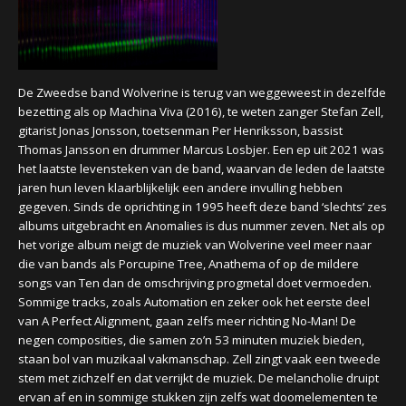
CONCERTBEZOEK
LINKS
De Zweedse band Wolverine is terug van weggeweest in dezelfde
bezetting als op Machina Viva (2016), te weten zanger Stefan Zell,
gitarist Jonas Jonsson, toetsenman Per Henriksson, bassist
Thomas Jansson en drummer Marcus Losbjer. Een ep uit 2021 was
het laatste levensteken van de band, waarvan de leden de laatste
jaren hun leven klaarblijkelijk een andere invulling hebben
gegeven. Sinds de oprichting in 1995 heeft deze band ‘slechts’ zes
albums uitgebracht en Anomalies is dus nummer zeven. Net als op
het vorige album neigt de muziek van Wolverine veel meer naar
die van bands als Porcupine Tree, Anathema of op de mildere
songs van Ten dan de omschrijving progmetal doet vermoeden.
Sommige tracks, zoals Automation en zeker ook het eerste deel
van A Perfect Alignment, gaan zelfs meer richting No-Man! De
negen composities, die samen zo’n 53 minuten muziek bieden,
staan bol van muzikaal vakmanschap. Zell zingt vaak een tweede
stem met zichzelf en dat verrijkt de muziek. De melancholie druipt
ervan af en in sommige stukken zijn zelfs wat doomelementen te