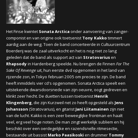
CONCERTBEZOEK
LINKS
Het Finse kwintet
Sonata Arctica
onder aanvoering van zanger-
componist en van origine ook toetsenist
Tony Kakko
timmert
aardig aan de weg. Toen de band concerteerde in Cultuurcentrum
Boerderij was de zaal uitverkocht en het is nog niet zo lang
geleden dat de band als support act van
Stratovarius
en
Rhapsody
in Hardenberg speelde. Nu brengen de Finnen
For The
Sake Of Revenge
uit, hun eerste dvd opgenomen in het land van
rijzende zon, in Tokyo februari 2005 om precies te zijn. De band
heeft inmiddels vier cd's opgenomen. Sonata Arctica
speelt een
uitstekende dwarsdoorsnede van zijn oeuvre, oogt gedreven en
klinkt zeer hecht. De duetten tussen toetsenist
Henrik
Klingenberg
, die zijn Kurzweil net zo heeft opgesteld als
Jens
Johansson
(Stratovarius), en gitarist
Jani Liitamainen
zijn niet
van de lucht. Kakko is een zeer beweeglijke frontman en haalt
veel, erg veel hoge noten. De man zingt werkelijk subliem en hij
beschikt over een oerdegelijke en razendsnelle ritmesectie,
bestaande uit bassist
Marko Paasikoski
en drummer
Tommy