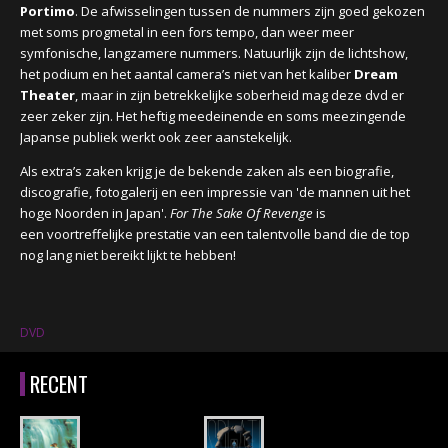
Portimo
. De afwisselingen tussen de nummers zijn g
oed gekozen
met soms progmetal in een fors tempo, dan weer meer
symfonische, langzamere nummers. Natuurlijk zijn de lichtshow,
het podium en het aantal camera’s niet van het kaliber
Dream
Theater
, maar in zijn betrekkelijke soberheid mag deze dvd er
zeer zeker zijn. Het heftig meedeinende en soms meezingende
Japanse publiek werkt ook zeer aanstekelijk.
Als extra’s zaken krijg je de bekende zaken als een biografie,
discografie, fotogalerij en een impressie van 'de mannen uit het
hoge Noorden in Japan'.
For The Sake Of Revenge
is
een
voortreffelijke prestatie van een talentvolle band die de top
nog lang niet bereikt lijkt te hebben!
DVD
RECENT