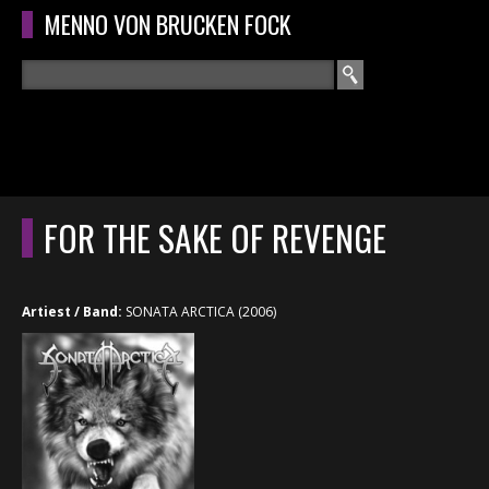
Overslaan en naar de algemene inhoud gaan
MENNO VON BRUCKEN FOCK
Zoeken
ZOEKVELD
HOME
HOOFDMENU
FOR THE SAKE OF REVENGE
CURRICULUM
RECENSIES
Artiest / Band:
SONATA ARCTICA (2006)
INTERVIEWS
CONCERTEN
CONCERTFOTO'S