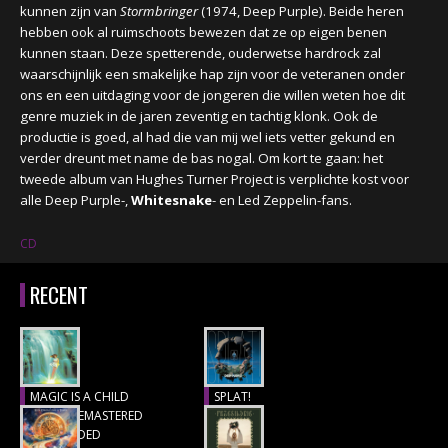
kunnen zijn van
Stormbringer
(1974, Deep Purple). Beide heren
hebben ook al ruimschoots bewezen dat ze op eigen benen
kunnen staan. Deze spetterende, ouderwetse hardrock zal
waarschijnlijk een smakelijke hap zijn voor de veteranen onder
ons en een uitdaging voor de jongeren die willen weten hoe dit
genre muziek in de jaren zeventig en tachtig klonk. Ook de
productie is goed, al had die van mij wel iets vetter gekund en
verder dreunt met name de bas nogal. Om kort te gaan: het
tweede album van Hughes Turner Project is verplichte kost voor
alle Deep Purple-,
Whitesnake
- en Led Zeppelin-fans.
CD
RECENT
MAGIC IS A CHILD
SPLAT!
(1977), REMASTERED
Recensie
& EXTENDED