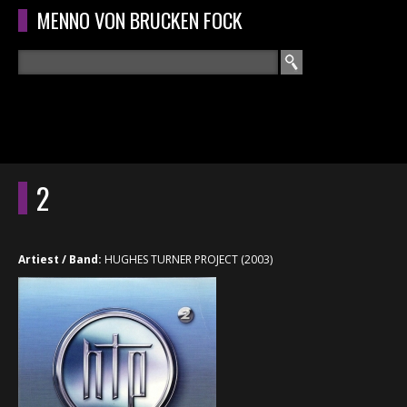
Overslaan en naar de algemene inhoud gaan
MENNO VON BRUCKEN FOCK
Zoeken
ZOEKVELD
HOME
HOOFDMENU
2
CURRICULUM
RECENSIES
Artiest / Band:
HUGHES TURNER PROJECT (2003)
INTERVIEWS
CONCERTEN
CONCERTFOTO'S