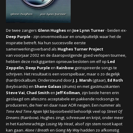
CONCERTBEZOEK
LINKS
De twee zangers
Glenn Hughes
en
Joe Lynn Turner
- beiden ex-
Deep Purple
- zijn onvermoeibaar en onuitputtelijk waar het de
inspiratie betreft. Na hun succesvolle eerste
samenwerkingsverband als
Hughes Turner Project
van voorjaar 2002 en de daaropvolgende goed verlopen tournee,
hebben deze rockgiganten opnieuw besloten om elf op
Led
Zeppelin
,
Deep Purple
en
Rainbow
geïnspireerde songs te
schrijven. Het resultaat is een voorspelbaar, maar o zo degelijk
(hard)rockalbum. Ondersteund door
J. J. Marsh
(gitaar),
Ed Roth
(keyboards) en
Shane Galaas
(drums) en met gastmuzikanten
Steve Vai
,
Chad Smith
en
Jeff Kollman
, zijn beide heren erin
geslaagd om alleszins acceptabele en pakkende rocksongs te
produceren, die hier en daar naar AOR neigen. Een nummer als
Time And Time Again
lijkt bijvoorbeeld behoorlijk veel op
Street Of
Dreams
(Rainbow). Hughes zingt, schreeuwt en krijst, onder meer
in het Kashmirachtige
Losing My Head
, alsof zijn stem nooit kapot
kan gaan.
Alone I Breath
en
Going My Way
hadden zo afkomstig