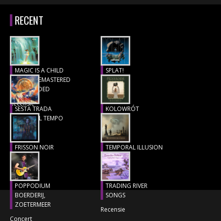
RECENT
MAGIC IS A CHILD
SPLAT!
(1977), REMASTERED
Recensie
& EXTENDED
Recensie
SESTA TRADA
KOLOWRÓT
LUNGO IL TEMPO
Recensie
Recensie
FRISSON NOIR
TEMPORAL ILLUSION
Recensie
Recensie
POPPODIUM
TRADING RIVER
BOERDERIJ,
SONGS
ZOETERMEER
Recensie
Concert