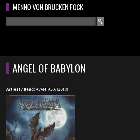
Overslaan en naar de algemene inhoud gaan
MENNO VON BRUCKEN FOCK
Zoeken
ZOEKVELD
HOME
HOOFDMENU
ANGEL OF BABYLON
CURRICULUM
RECENSIES
Artiest / Band:
AVANTASIA (2010)
INTERVIEWS
CONCERTEN
CONCERTFOTO'S