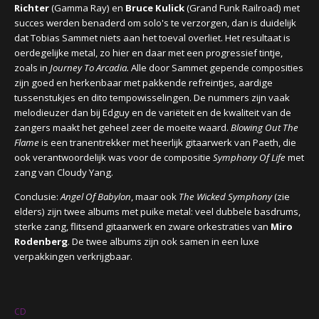
Richter
(Gamma Ray) en
Bruce Kulick
(Grand Funk Railroad) met
succes werden benaderd om solo's te verzorgen, dan is duidelijk
dat Tobias Sammet niets aan het toeval overliet. Het resultaat is
o
erdegelijke metal, zo hier en daar met een progressief tintje,
zoals in
Journey To Arcadia.
Alle door Sammet gepende composities
zijn goed en herkenbaar met pakkende refreintjes, aardige
tussenstukjes en dito tempowisselingen. De nummers zijn vaak
melodieuzer dan bij Edguy
en de variëteit en de kwaliteit van de
zangers maakt het geheel zeer de moeite waard.
Blowing Out The
Flame
is een tranentrekker
met heerlijk gitaarwerk van Paeth, die
ook verantwoordelijk was voor de compositie
Symphony Of Life
met
zang van Cloudy Yang.
Conclusie:
Angel Of Babylon
, maar ook
The Wicked Symphony
(zie
elders) zijn twee albums met puike metal: veel dubbele basdrums,
sterke zang, flitsend gitaarwerk en zware orkestraties van
Miro
Rodenberg
. De twee albums zijn ook samen in een luxe
verpakkingen verkrijgbaar.
CD