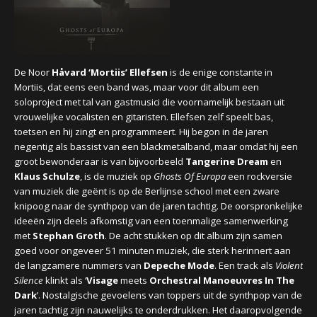
CONCERTBEZOEK
LINKS
De Noor
Håvard ‘Mortiis’ Ellefsen
is de enige constante in
Mortiis, dat eens een band was, maar voor dit album een
soloproject met tal van gastmusici die voornamelijk bestaan uit
vrouwelijke vocalisten en gitaristen. Ellefsen zelf speelt bas,
toetsen en hij zingt en programmeert. Hij begon in de jaren
negentig als bassist van een blackmetalband, maar omdat hij een
groot bewonderaar is van bijvoorbeeld
Tangerine Dream
en
Klaus Schulze
, is de muziek op
Ghosts Of Europa
een rockversie
van muziek die geënt is op de Berlijnse school met een zware
knipoog naar de synthpop van de jaren tachtig. De oorspronkelijke
ideeën zijn deels afkomstig van een toenmalige samenwerking
met
Stephan Groth
. De acht stukken op dit album zijn samen
goed voor ongeveer 51 minuten muziek, die sterk herinnert aan
de langzamere nummers van
Depeche Mode
. Een track als
Violent
Silence
klinkt als ‘
Visage
meets
Orchestral Manoeuvres In The
Dark
’. Nostalgische gevoelens van toppers uit de synthpop van de
jaren tachtig zijn nauwelijks te onderdrukken. Het daaropvolgende