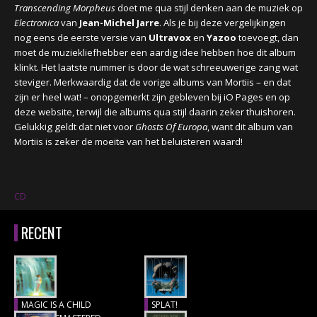
Transcending Morpheus
doet me qua stijl denken aan de muziek op
Electronica
van
Jean-Michel Jarre
. Als je bij deze vergelijkingen
nog eens de eerste versie van
Ultravox
en
Yazoo
toevoegt, dan
moet de muziekliefhebber een aardig idee hebben hoe dit album
klinkt. Het laatste nummer is door de wat schreeuwerige zang wat
steviger. Merkwaardig dat de vorige albums van Mortiis – en dat
zijn er heel wat! – onopgemerkt zijn gebleven bij iO Pages en op
deze website, terwijl die albums qua stijl daarin zeker thuishoren.
Gelukkig geldt dat niet voor
Ghosts Of Europa
, want dit album van
Mortiis is zeker de moeite van het beluisteren waard!
CD
RECENT
MAGIC IS A CHILD
SPLAT!