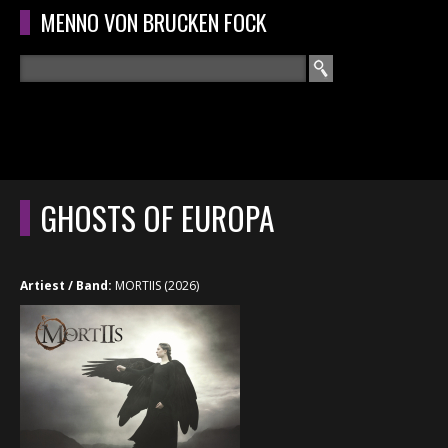
Overslaan en naar de algemene inhoud gaan
MENNO VON BRUCKEN FOCK
Zoeken
ZOEKVELD
HOME
HOOFDMENU
GHOSTS OF EUROPA
CURRICULUM
RECENSIES
Artiest / Band:
MORTIIS (2026)
INTERVIEWS
CONCERTEN
CONCERTFOTO'S