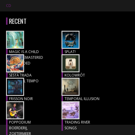
CD
RECENT
MAGIC IS A CHILD
SPLAT!
(1977), REMASTERED
Recensie
& EXTENDED
Recensie
SESTA TRADA
KOLOWRÓT
LUNGO IL TEMPO
Recensie
Recensie
FRISSON NOIR
TEMPORAL ILLUSION
Recensie
Recensie
POPPODIUM
TRADING RIVER
BOERDERIJ,
SONGS
ZOETERMEER