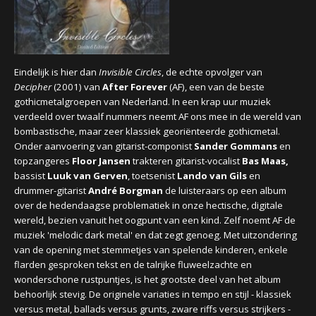
CONCERTBEZOEK
LINKS
Eindelijk is hier dan
Invisible Circles
, de echte opvolger van
Decipher
(2001) van
After Forever
(AF), een van de beste
gothicmetalgroepen van Nederland. In een krap uur muziek
verdeeld over twaalf nummers neemt AF ons mee in de wereld van
bombastische, maar zeer klassiek georiënteerde gothicmetal.
Onder aanvoering van gitarist-componist
Sander Gommans
en
topzangeres
Floor Jansen
trakteren gitarist-vocalist
Bas Maas,
bassist
Luuk van Gerven
, toetsenist
Lando van Gils
en
drummer-gitarist
André Borgman
de luisteraars op een album
over de hedendaagse problematiek in onze hectische, digitale
wereld, bezien vanuit het oogpunt van een kind. Zelf noemt AF de
muziek 'melodic dark metal' en dat zegt genoeg. Met uitzondering
van de
opening met stemmetjes van spelende kinderen, enkele
flarden gesproken tekst en de talrijke fluweelzachte en
wonderschone rustpuntjes, is het grootste deel van het album
behoorlijk stevig. De originele variaties in tempo en stijl - klassiek
versus metal, ballads versus grunts, zware riffs versus strijkers -