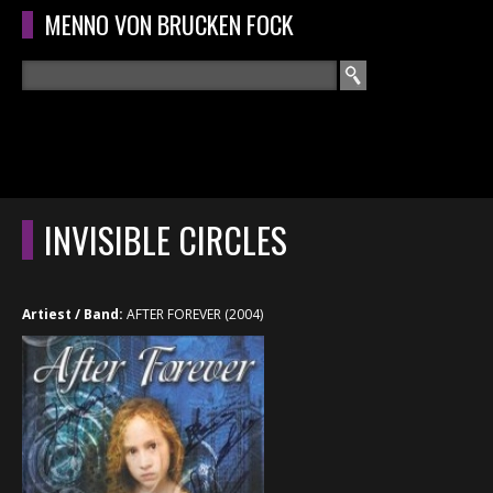
Overslaan en naar de algemene inhoud gaan
MENNO VON BRUCKEN FOCK
Zoeken
ZOEKVELD
HOME
HOOFDMENU
INVISIBLE CIRCLES
CURRICULUM
RECENSIES
Artiest / Band:
AFTER FOREVER (2004)
INTERVIEWS
CONCERTEN
CONCERTFOTO'S