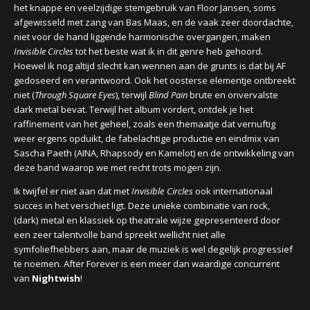
het knappe en veelzijdige stemgebruik van Floor Jansen, soms
afgewisseld met zang van Bas Maas, en de vaak zeer doordachte,
niet voor de hand liggende harmonische overgangen, maken
Invisible Circles
tot het beste wat ik in dit genre heb gehoord.
Hoewel ik nog altijd slecht kan wennen aan de grunts is dat bij AF
gedoseerd en verantwoord. Ook het oosterse elementje ontbreekt
niet (
Through Square Eyes
), terwijl
Blind Pain
brute en onvervalste
dark metal bevat
. Terwijl het album vordert, ontdek je het
raffinement van het geheel, zoals een themaatje dat vernuftig
weer ergens opduikt, de fabelachtige productie en eindmix van
Sascha Paeth (
AINA, Rhapsody en Kamelot) en de ontwikkeling van
deze band waarop we met recht trots mogen zijn.
Ik twijfel er niet aan dat met
Invisible Circles
ook internationaal
succes in het verschiet ligt. Deze unieke combinatie van rock,
(dark) metal en klassiek op theatrale wijze gepresenteerd door
een zeer talentvolle band spreekt wellicht niet alle
symfoliefhebbers aan, maar de muziek is wel degelijk progressief
te noemen. After Forever is een meer dan waardige concurrent
van
Nightwish
!