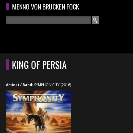
Overslaan en naar de algemene inhoud gaan
MENNO VON BRUCKEN FOCK
Zoeken
ZOEKVELD
HOME
HOOFDMENU
KING OF PERSIA
CURRICULUM
RECENSIES
Artiest / Band:
SYMPHONICITY (2016)
INTERVIEWS
CONCERTEN
CONCERTFOTO'S