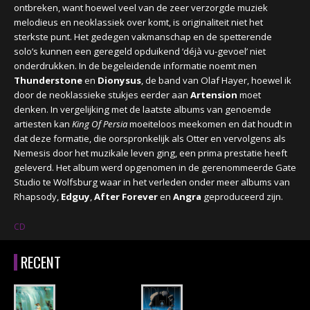
ontbreken, want hoewel veel van de zeer verzorgde muziek
melodieus en neoklassiek over komt, is originaliteit niet het
sterkste punt. Het gedegen vakmanschap en de spetterende
solo’s kunnen een geregeld opduikend ‘déjà vu-gevoel’ niet
onderdrukken. In de begeleidende informatie noemt men
Thunderstone
en
Dionysus
, de band van Olaf Hayer, hoewel ik
door de neoklassieke stukjes eerder aan
Artension
moet
denken. In vergelijking met de laatste albums van genoemde
artiesten kan
King Of Persia
moeiteloos meekomen en dat houdt in
dat deze formatie, die oorspronkelijk als Otter en vervolgens als
Nemesis door het muzikale leven ging, een prima prestatie heeft
geleverd. Het album werd opgenomen in de gerenommeerde Gate
Studio te Wolfsburg waar in het verleden onder meer albums van
Rhapsody,
Edguy
,
After Forever
en
Angra
geproduceerd zijn.
CD
RECENT