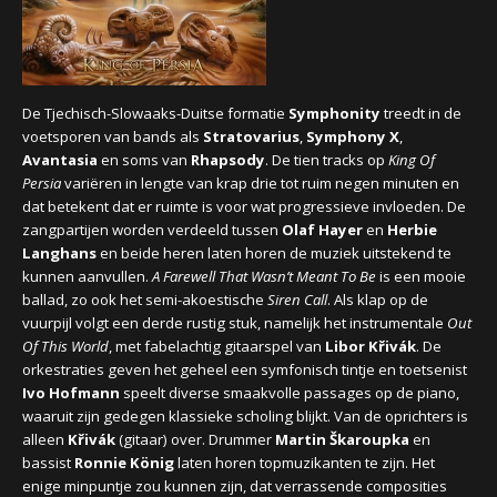
CONCERTBEZOEK
LINKS
De Tjechisch-Slowaaks-Duitse formatie
Symphonity
treedt in de
voetsporen van bands als
Stratovarius
,
Symphony X
,
Avantasia
en soms van
Rhapsody
. De tien tracks op
King Of
Persia
variëren in lengte van krap drie tot ruim negen minuten en
dat betekent dat er ruimte is voor wat progressieve invloeden. De
zangpartijen worden verdeeld tussen
Olaf Hayer
en
Herbie
Langhans
en beide heren laten horen de muziek uitstekend te
kunnen aanvullen.
A Farewell That Wasn’t Meant To Be
is een mooie
ballad, zo ook het semi-akoestische
Siren Call
. Als klap op de
vuurpijl volgt een derde rustig stuk, namelijk het instrumentale
Out
Of This World
, met fabelachtig gitaarspel van
Libor Křivák
. De
orkestraties geven het geheel een symfonisch tintje en toetsenist
Ivo Hofmann
speelt diverse smaakvolle passages op de piano,
waaruit zijn gedegen klassieke scholing blijkt. Van de oprichters is
alleen
Křivák
(gitaar) over. Drummer
Martin Škaroupka
en
bassist
Ronnie König
laten horen topmuzikanten te zijn. Het
enige minpuntje zou kunnen zijn, dat verrassende composities