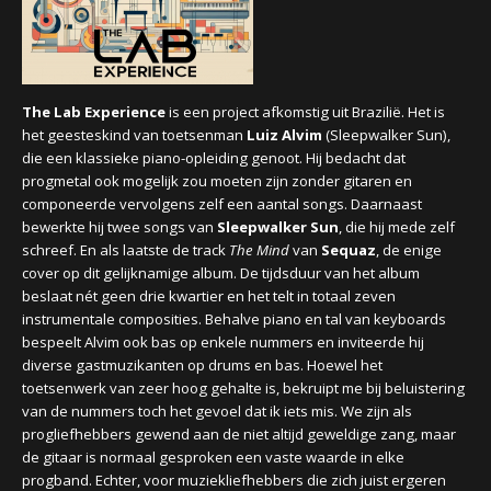
CONCERTBEZOEK
LINKS
The Lab Experience
is een project afkomstig uit Brazilië. Het is
het geesteskind van toetsenman
Luiz Alvim
(Sleepwalker Sun),
die een klassieke piano-opleiding genoot. Hij bedacht dat
progmetal ook mogelijk zou moeten zijn zonder gitaren en
componeerde vervolgens zelf een aantal songs. Daarnaast
bewerkte hij twee songs van
Sleepwalker Sun
, die hij mede zelf
schreef. En als laatste de track
The Mind
van
Sequaz
, de enige
cover op dit gelijknamige album. De tijdsduur van het album
beslaat nét geen drie kwartier en het telt in totaal zeven
instrumentale composities. Behalve piano en tal van keyboards
bespeelt Alvim ook bas op enkele nummers en inviteerde hij
diverse gastmuzikanten op drums en bas. Hoewel het
toetsenwerk van zeer hoog gehalte is, bekruipt me bij beluistering
van de nummers toch het gevoel dat ik iets mis. We zijn als
progliefhebbers gewend aan de niet altijd geweldige zang, maar
de gitaar is normaal gesproken een vaste waarde in elke
progband. Echter, voor muziekliefhebbers die zich juist ergeren