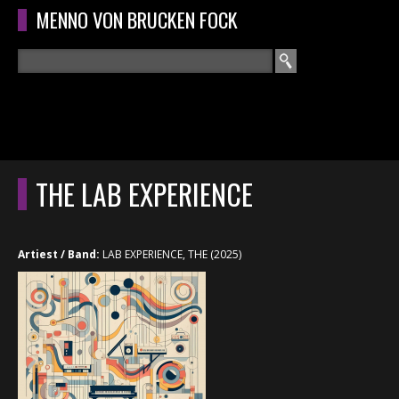
Overslaan en naar de algemene inhoud gaan
MENNO VON BRUCKEN FOCK
Zoeken
ZOEKVELD
HOME
HOOFDMENU
THE LAB EXPERIENCE
CURRICULUM
RECENSIES
Artiest / Band:
LAB EXPERIENCE, THE (2025)
INTERVIEWS
CONCERTEN
CONCERTFOTO'S