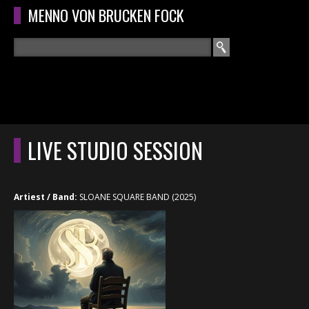
Overslaan en naar de algemene inhoud gaan
MENNO VON BRUCKEN FOCK
Zoeken
ZOEKVELD
HOME
HOOFDMENU
LIVE STUDIO SESSION
CURRICULUM
RECENSIES
Artiest / Band:
SLOANE SQUARE BAND (2025)
INTERVIEWS
CONCERTEN
CONCERTFOTO'S