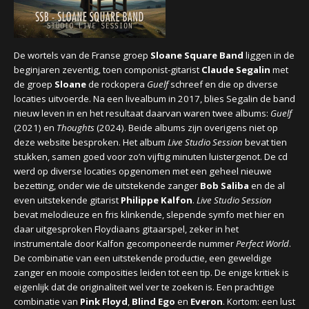
CONCERTBEZOEK
LINKS
De wortels van de Franse groep
Sloane Square Band
liggen in de
beginjaren zeventig, toen componist-gitarist
Claude Segalin
met
de groep
Sloane
de rockopera
Guelf
schreef en die op diverse
locaties uitvoerde. Na een livealbum in 2017, blies Segalin de band
nieuw leven in en het resultaat daarvan waren twee albums:
Guelf
(2021) en
Thoughts
(2024). Beide albums zijn overigens niet op
deze website besproken. Het album
Live Studio Session
bevat tien
stukken, samen goed voor zo’n vijftig minuten luistergenot. De cd
werd op diverse locaties opgenomen met een geheel nieuwe
bezetting, onder wie de uitstekende zanger
Bob Saliba
en de al
even uitstekende gitarist
Philippe Kalfon
.
Live Studio Session
bevat melodieuze en fris klinkende, slepende symfo met hier en
daar uitgesproken Floydiaans gitaarspel, zeker in het
instrumentale door Kalfon gecomponeerde nummer
Perfect World
.
De combinatie van een uitstekende productie, een geweldige
zanger en mooie composities leiden tot een tip. De enige kritiek is
eigenlijk dat de originaliteit wel ver te zoeken is. Een prachtige
combinatie van
Pink Floyd
,
Blind Ego
en
Everon
. Kortom: een lust