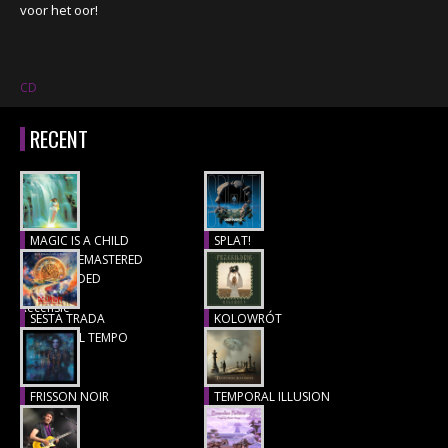
voor het oor!
CD
RECENT
MAGIC IS A CHILD
SPLAT!
(1977), REMASTERED
Recensie
& EXTENDED
Recensie
SESTA TRADA
KOLOWRÓT
LUNGO IL TEMPO
Recensie
Recensie
FRISSON NOIR
TEMPORAL ILLUSION
Recensie
Recensie