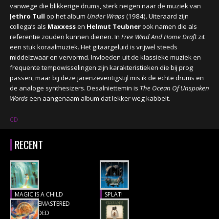
vanwege die blikkerige drums, sterk neigen naar de muziek van
Jethro Tull
op het album
Under Wraps
(1984). Uiteraard zijn
collega’s als
Maxxess
en
Helmut Teubner
ook namen die als
referentie zouden kunnen dienen. In
Free Wind And Home Draft
zit
een stuk koraalmuziek. Het gitaargeluid is vrijwel steeds
middelzwaar en vervormd. Invloeden uit de klassieke muziek en
frequente tempowisselingen zijn karakteristieken die bij prog
passen, maar bij deze jarenzeventigstijl mis ik de echte drums en
de analoge synthesizers. Desalniettemin is
The Ocean Of Unspoken
Words
een aangenaam album dat lekker weg kabbelt.
CD
RECENT
MAGIC IS A CHILD
SPLAT!
(1977), REMASTERED
Recensie
& EXTENDED