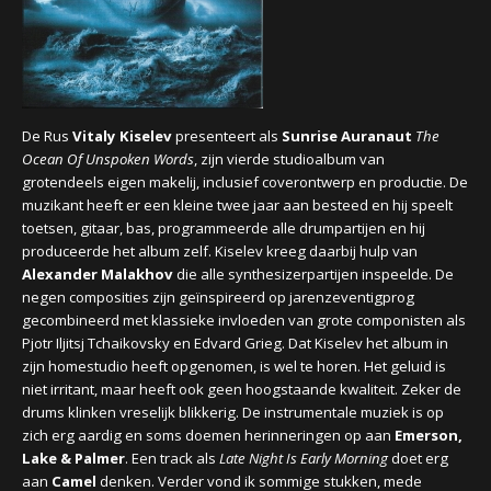
CONCERTBEZOEK
LINKS
De Rus
Vitaly Kiselev
presenteert als
Sunrise Auranaut
The
Ocean Of Unspoken Words
, zijn vierde studioalbum van
grotendeels eigen makelij, inclusief coverontwerp en productie. De
muzikant heeft er een kleine twee jaar aan besteed en hij speelt
toetsen, gitaar, bas, programmeerde alle drumpartijen en hij
produceerde het album zelf. Kiselev kreeg daarbij hulp van
Alexander Malakhov
die alle synthesizerpartijen inspeelde. De
negen composities zijn geïnspireerd op jarenzeventigprog
gecombineerd met klassieke invloeden van grote componisten als
Pjotr Iljitsj Tchaikovsky en Edvard Grieg. Dat Kiselev het album in
zijn homestudio heeft opgenomen, is wel te horen. Het geluid is
niet irritant, maar heeft ook geen hoogstaande kwaliteit. Zeker de
drums klinken vreselijk blikkerig. De instrumentale muziek is op
zich erg aardig en soms doemen herinneringen op aan
Emerson,
Lake & Palmer
. Een track als
Late Night Is Early Morning
doet erg
aan
Camel
denken. Verder vond ik sommige stukken, mede