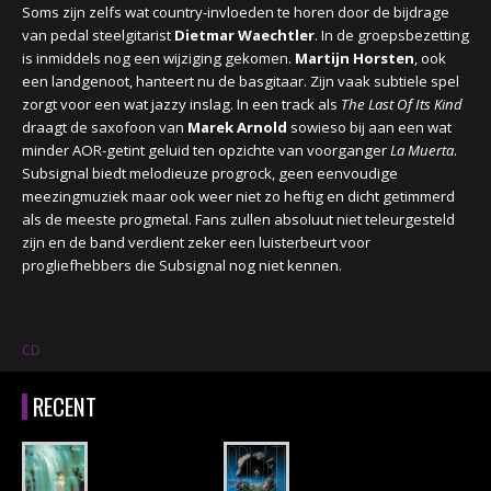
Soms zijn zelfs wat country-invloeden te horen door de bijdrage
van pedal steelgitarist
Dietmar Waechtler
. In de groepsbezetting
is inmiddels nog een wijziging gekomen.
Martijn Horsten
, ook
een landgenoot, hanteert nu de basgitaar. Zijn vaak subtiele spel
zorgt voor een wat jazzy inslag. In een track als
The Last Of Its Kind
draagt de saxofoon van
Marek Arnold
sowieso bij aan een wat
minder AOR-getint geluid ten opzichte van voorganger
La Muerta
.
Subsignal biedt melodieuze progrock, geen eenvoudige
meezingmuziek maar ook weer niet zo heftig en dicht getimmerd
als de meeste progmetal. Fans zullen absoluut niet teleurgesteld
zijn en de band verdient zeker een luisterbeurt voor
progliefhebbers die Subsignal nog niet kennen.
CD
RECENT