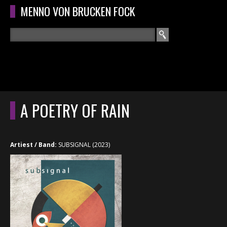
Overslaan en naar de algemene inhoud gaan
MENNO VON BRUCKEN FOCK
Zoeken
ZOEKVELD
HOME
HOOFDMENU
A POETRY OF RAIN
CURRICULUM
RECENSIES
Artiest / Band:
SUBSIGNAL (2023)
INTERVIEWS
CONCERTEN
CONCERTFOTO'S