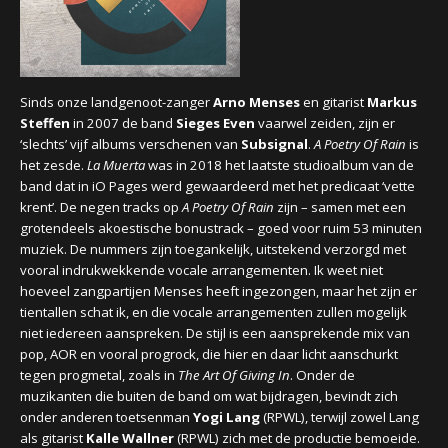
CONCERTBEZOEK
LINKS
Sinds onze landgenoot-zanger
Arno Menses
en gitarist
Markus
Steffen
in 2007 de band
Sieges Even
vaarwel zeiden, zijn er
‘slechts’ vijf albums verschenen van
Subsignal
.
A Poetry Of Rain
is
het zesde.
La Muerta
was in 2018 het laatste studioalbum van de
band dat in iO Pages werd gewaardeerd met het predicaat ‘vette
krent’. De negen tracks op
A Poetry Of Rain
zijn – samen met een
grotendeels akoestische bonustrack – goed voor ruim 53 minuten
muziek. De nummers zijn toegankelijk, uitstekend verzorgd met
vooral indrukwekkende vocale arrangementen. Ik weet niet
hoeveel zangpartijen Menses heeft ingezongen, maar het zijn er
tientallen schat ik, en die vocale arrangementen zullen mogelijk
niet iedereen aanspreken. De stijl is een aansprekende mix van
pop, AOR en vooral progrock, die hier en daar licht aanschurkt
tegen progmetal, zoals in
The Art Of Giving In
. Onder de
muzikanten die buiten de band om wat bijdragen, bevindt zich
onder anderen toetsenman
Yogi Lang
(RPWL), terwijl zowel Lang
als gitarist
Kalle Wallner
(RPWL) zich met de productie bemoeide.