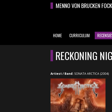
Overslaan en naar de algemene inhoud gaan
MENNO VON BRUCKEN FOC
HOME
CURRICULUM
RECENSIE
HOOFDMENU
RECKONING NI
Artiest / Band:
SONATA ARCTICA (2004)