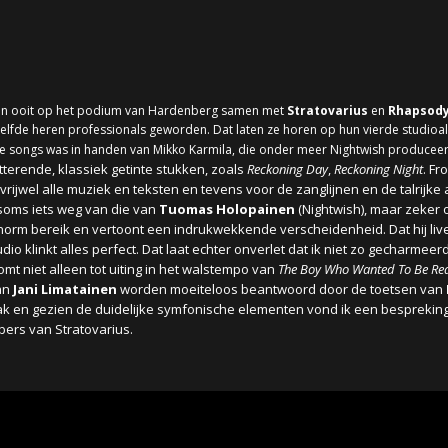
n ooit op het podium van Hardenberg samen met
Stratovarius
en
Rhapsod
ezelfde heren professionals geworden. Dat laten ze horen op hun vierde studio
we songs was in handen van Mikko Karmila, die onder meer Nightwish produce
terende, klassiek getinte stukken, zoals
Reckoning Day
,
Reckoning Night
. F
rijwel alle muziek en teksten en tevens voor de zanglijnen en de talrijke
soms iets weg van die van
Tuomas Holopainen
(
Nightwish), maar zeker 
enorm bereik en vertoont een indrukwekkende verscheidenheid. Dat hij li
dio klinkt alles perfect. Dat laat echter onverlet dat ik niet zo gecharmee
omt niet alleen tot uiting in het walstempo van
The Boy Who Wanted To Be Re
van
Jani Limatainen
worden moeiteloos beantwoord door de toetsen van
en gezien de duidelijke symfonische elementen vond ik een bespreking 
bers van Stratovarius.