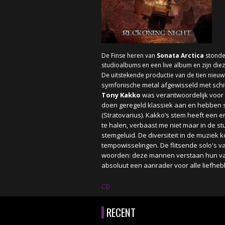
De Finse heren van
Sonata Arctica
stonde
studioalbums en een live album en zijn di
De uitstekende productie van de tien nieu
symfonische metal afgewisseld met schit
Tony Kakko
was verantwoordelijk voor v
doen geregeld klassiek aan en hebben 
(
Stratovarius). Kakko’s stem heeft een 
te halen, verbaast me niet maar in de stu
stemgeluid.
De diversiteit in de muziek k
tempowisselingen. De flitsende solo's 
woorden: deze mannen verstaan hun vak 
absoluut een aanrader voor alle liefheb
CD
RECENT