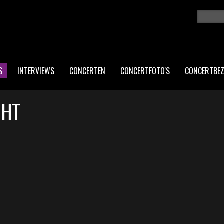
K
Zoeken
ZO
S
INTERVIEWS
CONCERTEN
CONCERTFOTO'S
CONCERTBE
GHT