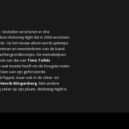
y
. Sindsdien verschenen er drie
album
Reckoning Night
dat in 2004 verscheen.
tempo
erde. Op het nieuwe album wordt up
rontman en meesterbrein van de band
 achtergrondkoortjes. De melodielijnen
ook van die van
Timo Tolkki
ve wat moeite heeft om de hoogste noten
rd ben van zijn geforceerde
al Puppet
, maar ook in de sfeer- en
Henrik Klingenberg
. Met andere
zeker op zijn plaats.
Reckoning Night
i
s