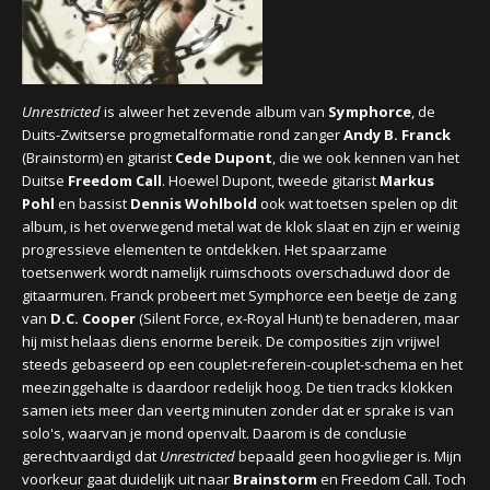
CONCERTBEZOEK
LINKS
Unrestricted
is alweer het zevende album van
Symphorce
, de
Duits-Zwitserse progmetalformatie rond
zanger
Andy B. Franck
(
Brainstorm) en gitarist
Cede Dupont
, die we ook kennen van het
Duitse
Freedom Call
. Hoewel Dupont, tweede gitarist
Markus
Pohl
en bassist
Dennis Wohlbold
ook wat toetsen spelen op dit
album, is het overwegend metal wat de klok slaat en zijn er weinig
progressieve elementen te ontdekken.
Het spaarzame
toetsenwerk wordt namelijk ruimschoots overschaduwd door de
gitaarmuren. Franck probeert met Symphorce een beetje de zang
van
D.C. Cooper
(Silent Force, ex-Royal Hunt) te benaderen, maar
hij mist helaas diens enorme bereik. De composities zijn vrijwel
steeds gebaseerd op een couplet-referein-couplet-schema en het
meezinggehalte is daardoor redelijk hoog. De tien tracks klokken
samen iets meer dan veertg minuten zonder dat er sprake is van
solo's, waarvan je mond openvalt. Daarom is de conclusie
gerechtvaardigd dat
Unrestricted
bepaald geen hoogvlieger is. Mijn
voorkeur gaat duidelijk uit naar
Brainstorm
en Freedom Call.
Toch