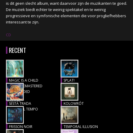
is dit geen slecht album, want daarvoor zijn de muzikanten te goed.
De muziek biedt echter te weinig spektakel en te weinig
progressieve en symfonische elementen die voor progliefhebbers
interessant te zijn.
CD
RECENT
MAGIC IS A CHILD
SPLAT!
(1977), REMASTERED
Recensie
& EXTENDED
Recensie
SESTA TRADA
KOLOWRÓT
LUNGO IL TEMPO
Recensie
Recensie
FRISSON NOIR
TEMPORAL ILLUSION