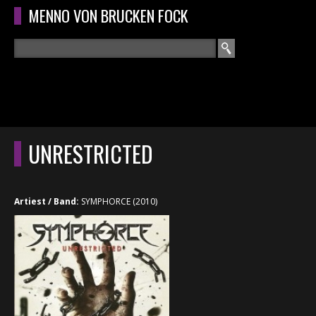
Overslaan en naar de algemene inhoud gaan
MENNO VON BRUCKEN FOCK
Zoeken
ZOEKVELD
HOME
HOOFDMENU
UNRESTRICTED
CURRICULUM
RECENSIES
Artiest / Band:
SYMPHORCE (2010)
INTERVIEWS
CONCERTEN
CONCERTFOTO'S