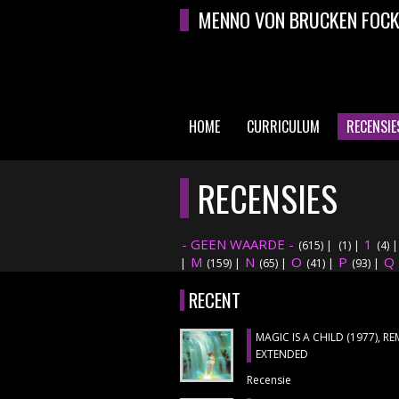
Overslaan en naar de algemene inhoud gaan
MENNO VON BRUCKEN FOC
HOME
CURRICULUM
RECENSIE
HOOFDMENU
RECENSIES
- GEEN WAARDE -
1
(615)
|
(1)
|
(4)
M
N
O
P
Q
|
(159)
|
(65)
|
(41)
|
(93)
|
RECENT
MAGIC IS A CHILD (1977), R
EXTENDED
Recensie