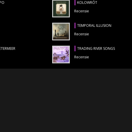
MPO
KOLOWRÓT
Recensie
TEMPORAL ILLUSION
Recensie
ETERMEER
TRADING RIVER SONGS
Recensie