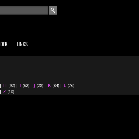
EKVELD
ZOEK
LINKS
H
I
J
K
L
|
(92)
|
(62)
|
(28)
|
(84)
|
(76)
Z
|
(10)