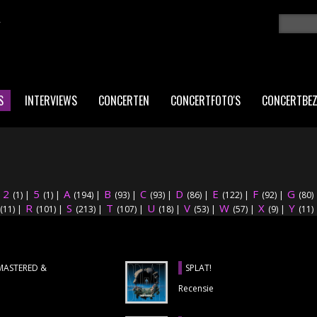
K
Zoeken
ZO
S
INTERVIEWS
CONCERTEN
CONCERTFOTO'S
CONCERTBE
2
5
A
B
C
D
E
F
G
|
(1)
|
(1)
|
(194)
|
(93)
|
(93)
|
(86)
|
(122)
|
(92)
|
(80)
R
S
T
U
V
W
X
Y
(11)
|
(101)
|
(213)
|
(107)
|
(18)
|
(53)
|
(57)
|
(9)
|
(11)
EMASTERED &
SPLAT!
Recensie