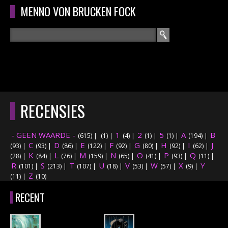
Overslaan en naar de algemene inhoud gaan
MENNO VON BRUCKEN FOCK
Zoeken
ZOEKVELD
HOME
HOOFDMENU
RECENSIES
CURRICULUM
- GEEN WAARDE -
1
2
5
A
B
(615)
|
(1)
|
(4)
|
(1)
|
(1)
|
(194)
|
RECENSIES
C
D
E
F
G
H
I
J
(93)
|
(93)
|
(86)
|
(122)
|
(92)
|
(80)
|
(92)
|
(62)
|
K
L
M
N
O
P
Q
(28)
|
(84)
|
(76)
|
(159)
|
(65)
|
(41)
|
(93)
|
(11)
|
R
S
T
INTERVIEWS
U
V
W
X
Y
(101)
|
(213)
|
(107)
|
(18)
|
(53)
|
(57)
|
(9)
|
Z
(11)
|
(10)
CONCERTEN
RECENT
CONCERTFOTO'S