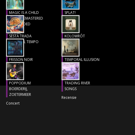
CONCERTBEZOEK
MAGIC IS A CHILD
SPLAT!
(1977), REMASTERED
Recensie
LINKS
& EXTENDED
Recensie
SESTA TRADA
KOLOWRÓT
LUNGO IL TEMPO
Recensie
Recensie
FRISSON NOIR
TEMPORAL ILLUSION
Recensie
Recensie
POPPODIUM
TRADING RIVER
BOERDERIJ,
SONGS
ZOETERMEER
Recensie
Concert