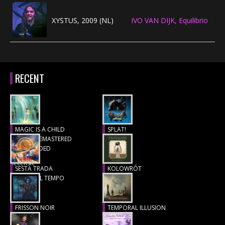
CONCERTBEZOEK
XYSTUS, 2009 (NL)
IVO VAN DIJK, Equilibrio
LINKS
RECENT
MAGIC IS A CHILD
SPLAT!
(1977), REMASTERED
Recensie
& EXTENDED
Recensie
SESTA TRADA
KOLOWRÓT
LUNGO IL TEMPO
Recensie
Recensie
FRISSON NOIR
TEMPORAL ILLUSION
Recensie
Recensie