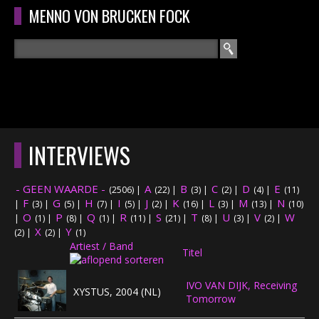
Overslaan en naar de algemene inhoud gaan
MENNO VON BRUCKEN FOCK
Zoeken
ZOEKVELD
HOME
HOOFDMENU
INTERVIEWS
CURRICULUM
- GEEN WAARDE -
A
B
C
D
E
(2506)
|
(22)
|
(3)
|
(2)
|
(4)
|
(11)
RECENSIES
F
G
H
I
J
K
L
M
N
|
(3)
|
(5)
|
(7)
|
(5)
|
(2)
|
(16)
|
(3)
|
(13)
|
(10)
O
P
Q
R
S
T
U
V
W
|
(1)
|
(8)
|
(1)
|
(11)
|
(21)
|
(8)
|
(3)
|
(2)
|
X
Y
INTERVIEWS
(2)
|
(2)
|
(1)
Artiest / Band
Titel
CONCERTEN
IVO VAN DIJK, Receiving
XYSTUS, 2004 (NL)
Tomorrow
CONCERTFOTO'S